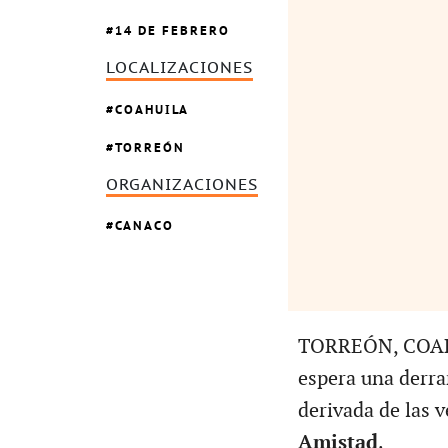
14 DE FEBRERO
LOCALIZACIONES
COAHUILA
TORREÓN
ORGANIZACIONES
CANACO
TORREÓN, COAH
espera una derr
derivada de las 
Amistad
.