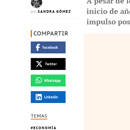
A pesar de 
inicio de a
SANDRA GÓMEZ
por
impulso posi
COMPARTIR
Facebook
Twitter
Whatsapp
Linkedin
TEMAS
ECONOMÍA