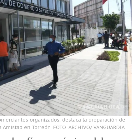
omerciantes organizados, destaca la preparación de
la Amistad en Torreón.
FOTO: ARCHIVO/ VANGUARDIA