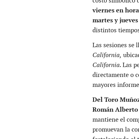
costo simbólico d
viernes en hora
martes y jueves
distintos tiempos
Las sesiones se l
California,
ubica
California.
Las p
directamente o c
mayores informe
Del Toro Muño
Román Alberto
mantiene el com
promuevan la con