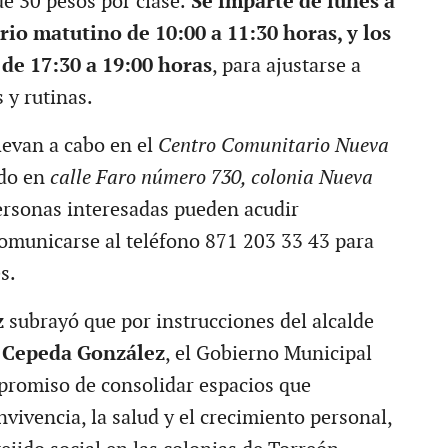
e 30 pesos por clase.
Se imparte de lunes a
rio matutino de 10:00 a 11:30 horas, y los
 de 17:30 a 19:00 horas
, para ajustarse a
 y rutinas.
levan a cabo en el
Centro Comunitario Nueva
do en
calle Faro número 730, colonia Nueva
ersonas interesadas pueden acudir
omunicarse al teléfono 871 203 33 43 para
s.
z
subrayó que por instrucciones del alcalde
 Cepeda González
, el Gobierno Municipal
promiso de consolidar espacios que
vivencia, la salud y el crecimiento personal,