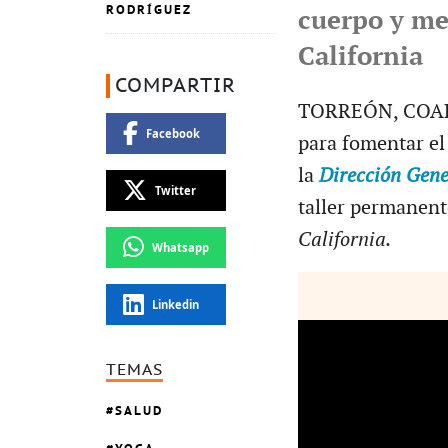
RODRÍGUEZ
cuerpo y me
California
COMPARTIR
TORREÓN, COAH.-
Facebook
para fomentar el 
la
Dirección Gene
Twitter
taller permanent
California.
Whatsapp
Linkedin
TEMAS
SALUD