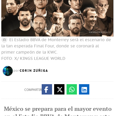
El Estadio BBVA de Monterrey será el escenario de
la tan esperada Final Four, donde se coronará al
primer campeón de la KWC.
FOTO: X/ KINGS LEAGUE WORLD
CORIN ZÚÑIGA
por
COMPARTIR
México se prepara para el mayor evento