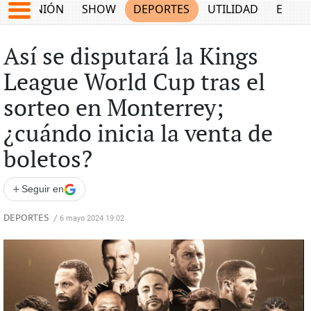
OPINIÓN
SHOW
DEPORTES
UTILIDAD
ECON
Así se disputará la Kings
League World Cup tras el
sorteo en Monterrey;
¿cuándo inicia la venta de
boletos?
+
Seguir en
DEPORTES
/
6 mayo 2024 19:02