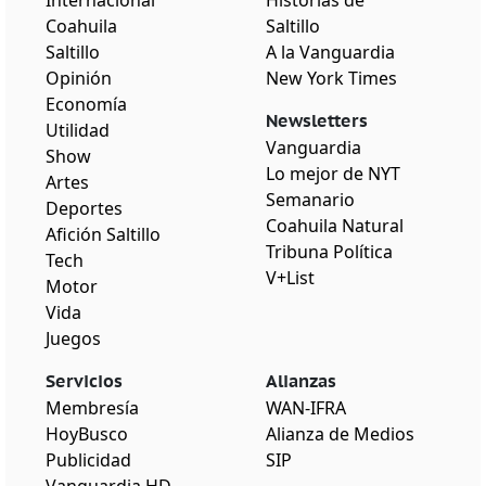
Coahuila
Saltillo
Saltillo
A la Vanguardia
Opinión
New York Times
Economía
Newsletters
Utilidad
Vanguardia
Show
Lo mejor de NYT
Artes
Semanario
Deportes
Coahuila Natural
Afición Saltillo
Tribuna Política
Tech
V+List
Motor
Vida
Juegos
Servicios
Alianzas
Membresía
WAN-IFRA
HoyBusco
Alianza de Medios
Publicidad
SIP
Vanguardia HD