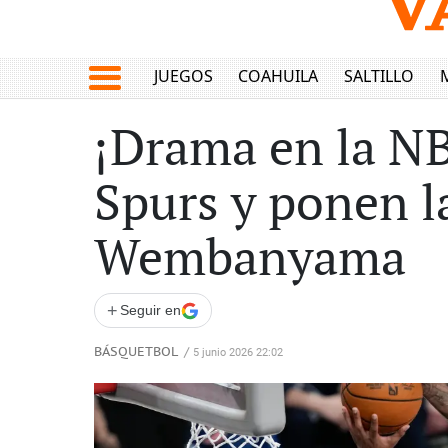
JUEGOS
COAHUILA
SALTILLO
¡Drama en la NB
Spurs y ponen l
Wembanyama
+
Seguir en
BÁSQUETBOL
/
5 junio 2026 22:02