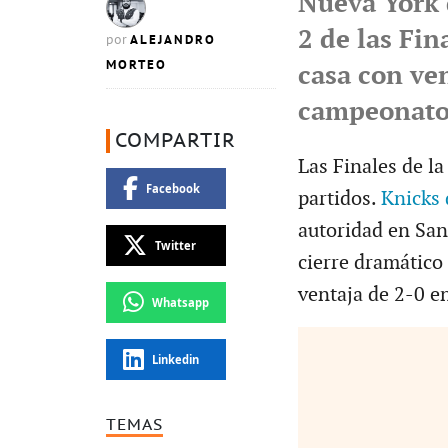
Nueva York 
2 de las Fin
ALEJANDRO
por
MORTEO
casa con ven
campeonat
COMPARTIR
Las Finales de 
Facebook
partidos.
Knicks 
autoridad en San
Twitter
cierre dramático
ventaja de 2-0 e
Whatsapp
Linkedin
TEMAS