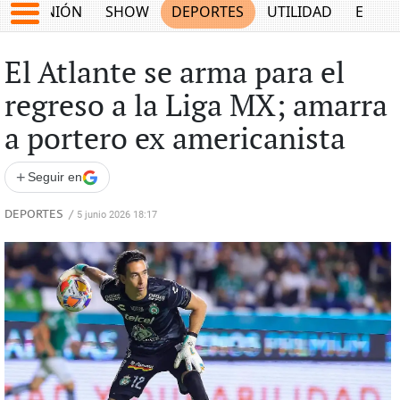
OPINIÓN
SHOW
DEPORTES
UTILIDAD
ECON
El Atlante se arma para el
regreso a la Liga MX; amarra
a portero ex americanista
+
Seguir en
DEPORTES
/
5 junio 2026 18:17