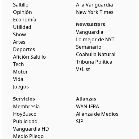
Saltillo
A la Vanguardia
Opinión
New York Times
Economía
Newsletters
Utilidad
Vanguardia
Show
Lo mejor de NYT
Artes
Semanario
Deportes
Coahuila Natural
Afición Saltillo
Tribuna Política
Tech
V+List
Motor
Vida
Juegos
Servicios
Alianzas
Membresía
WAN-IFRA
HoyBusco
Alianza de Medios
Publicidad
SIP
Vanguardia HD
Medio Pliego