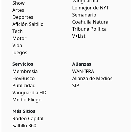
Vanguardia
Show
Lo mejor de NYT
Artes
Semanario
Deportes
Coahuila Natural
Afición Saltillo
Tribuna Política
Tech
V+List
Motor
Vida
Juegos
Servicios
Alianzas
Membresía
WAN-IFRA
HoyBusco
Alianza de Medios
Publicidad
SIP
Vanguardia HD
Medio Pliego
Más Sitios
Rodeo Capital
Saltillo 360