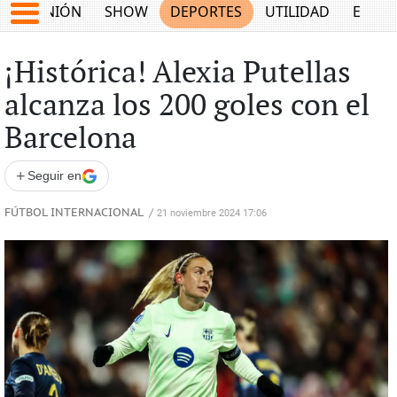
OPINIÓN
SHOW
DEPORTES
UTILIDAD
ECON
¡Histórica! Alexia Putellas
alcanza los 200 goles con el
Barcelona
+
Seguir en
FÚTBOL INTERNACIONAL
/
21 noviembre 2024 17:06