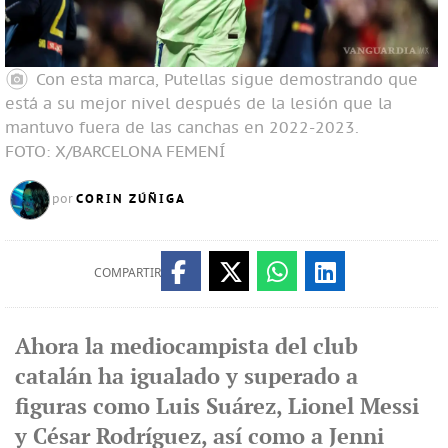
Con esta marca, Putellas sigue demostrando que
está a su mejor nivel después de la lesión que la
mantuvo fuera de las canchas en 2022-2023.
FOTO: X/BARCELONA FEMENÍ
CORIN ZÚÑIGA
por
COMPARTIR
Ahora la mediocampista del club
catalán ha igualado y superado a
figuras como Luis Suárez, Lionel Messi
y César Rodríguez, así como a Jenni