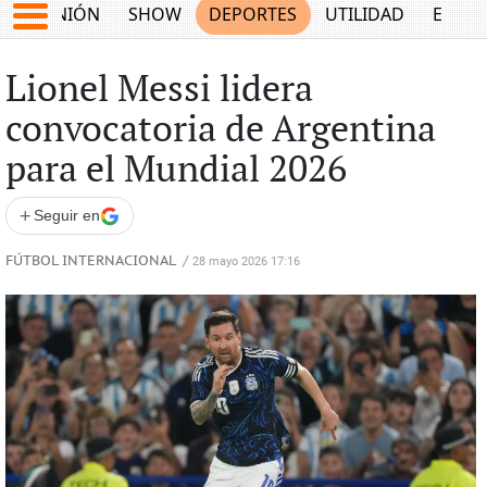
OPINIÓN
SHOW
DEPORTES
UTILIDAD
ECON
Lionel Messi lidera
convocatoria de Argentina
para el Mundial 2026
+
Seguir en
FÚTBOL INTERNACIONAL
/
28 mayo 2026 17:16