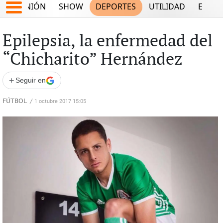
OPINIÓN
SHOW
DEPORTES
UTILIDAD
ECON
Epilepsia, la enfermedad del
“Chicharito” Hernández
+
Seguir en
FÚTBOL
/
1 octubre 2017 15:05