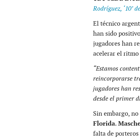
Rodríguez, ‘10’ d
El técnico argen
han sido positivo
jugadores han re
acelerar el ritm
“Estamos contento
reincorporarse tr
jugadores han res
desde el primer d
Sin embargo, no 
Florida
.
Masch
falta de portero