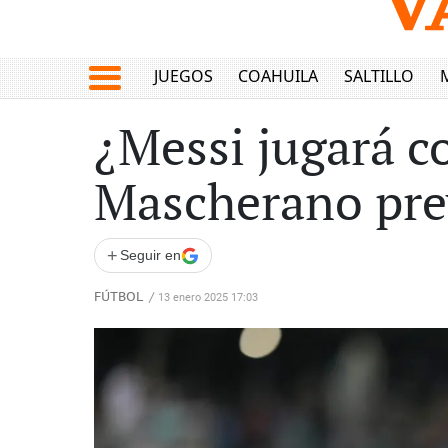
JUEGOS
COAHUILA
SALTILLO
¿Messi jugará co
Mascherano pre
+
Seguir en
FÚTBOL
/
13 enero 2025 17:03