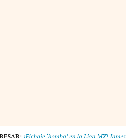
ERESAR:
¡Fichaje ‘bomba’ en la Liga MX! James