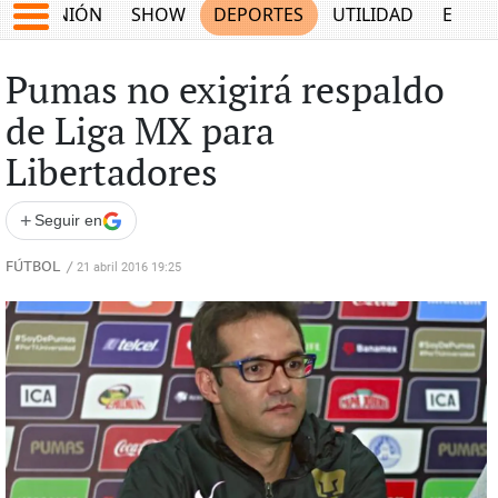
OPINIÓN
SHOW
DEPORTES
UTILIDAD
ECON
Pumas no exigirá respaldo
de Liga MX para
Libertadores
+
Seguir en
FÚTBOL
/
21 abril 2016 19:25