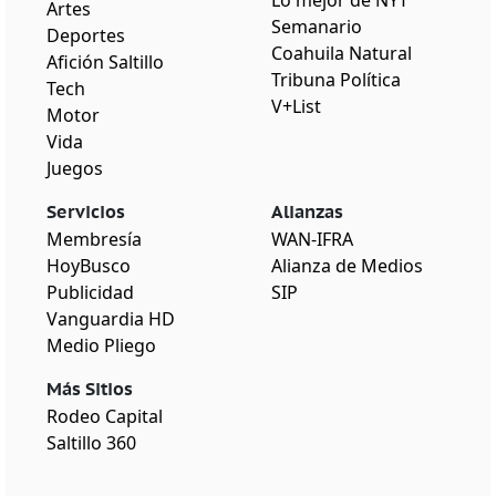
Artes
Semanario
Deportes
Coahuila Natural
Afición Saltillo
Tribuna Política
Tech
V+List
Motor
Vida
Juegos
Servicios
Alianzas
Membresía
WAN-IFRA
HoyBusco
Alianza de Medios
Publicidad
SIP
Vanguardia HD
Medio Pliego
Más Sitios
Rodeo Capital
Saltillo 360