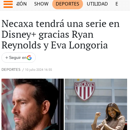
OPINIÓN
SHOW
DEPORTES
UTILIDAD
ECON
Necaxa tendrá una serie en
Disney+ gracias Ryan
Reynolds y Eva Longoria
+
Seguir en
DEPORTES
/
10 julio 2024 16:55