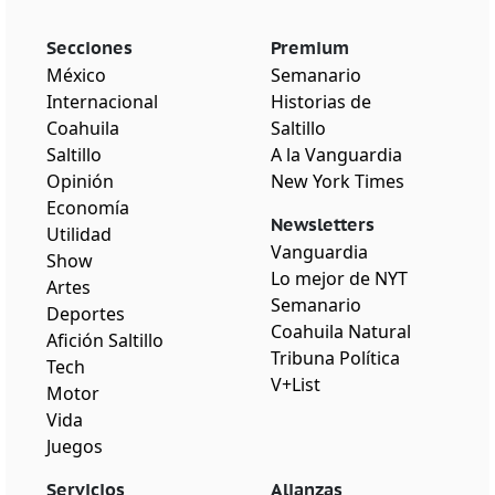
Secciones
Premium
México
Semanario
Internacional
Historias de
Coahuila
Saltillo
Saltillo
A la Vanguardia
Opinión
New York Times
Economía
Newsletters
Utilidad
Vanguardia
Show
Lo mejor de NYT
Artes
Semanario
Deportes
Coahuila Natural
Afición Saltillo
Tribuna Política
Tech
V+List
Motor
Vida
Juegos
Servicios
Alianzas