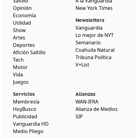
Saltillo
A la Vanguardia
Opinión
New York Times
Economía
Newsletters
Utilidad
Vanguardia
Show
Lo mejor de NYT
Artes
Semanario
Deportes
Coahuila Natural
Afición Saltillo
Tribuna Política
Tech
V+List
Motor
Vida
Juegos
Servicios
Alianzas
Membresía
WAN-IFRA
HoyBusco
Alianza de Medios
Publicidad
SIP
Vanguardia HD
Medio Pliego