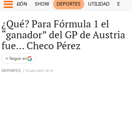
OPINIÓN
SHOW
DEPORTES
UTILIDAD
ECON
¿Qué? Para Fórmula 1 el
“ganador” del GP de Austria
fue... Checo Pérez
+
Seguir en
DEPORTES
/
10 julio 2022 14:19