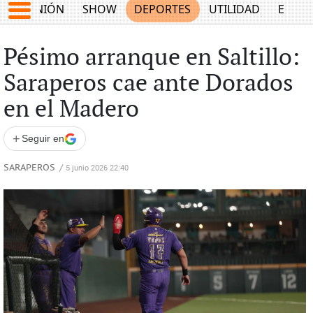
OPINIÓN
SHOW
DEPORTES
UTILIDAD
ECON
Pésimo arranque en Saltillo:
Saraperos cae ante Dorados
en el Madero
+
Seguir en
SARAPEROS
/
5 junio 2026 22:40