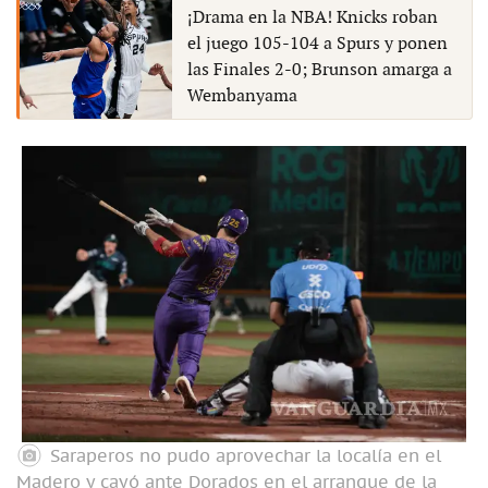
¡Drama en la NBA! Knicks roban
el juego 105-104 a Spurs y ponen
las Finales 2-0; Brunson amarga a
Wembanyama
Saraperos no pudo aprovechar la localía en el
Madero y cayó ante Dorados en el arranque de la