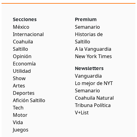
Secciones
Premium
México
Semanario
Internacional
Historias de
Coahuila
Saltillo
Saltillo
A la Vanguardia
Opinión
New York Times
Economía
Newsletters
Utilidad
Vanguardia
Show
Lo mejor de NYT
Artes
Semanario
Deportes
Coahuila Natural
Afición Saltillo
Tribuna Política
Tech
V+List
Motor
Vida
Juegos