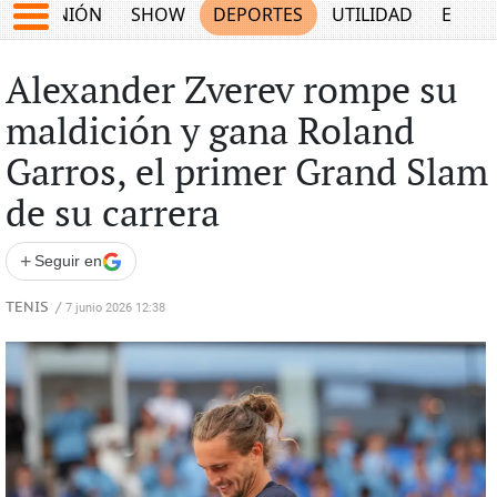
OPINIÓN
SHOW
DEPORTES
UTILIDAD
ECON
Alexander Zverev rompe su
maldición y gana Roland
Garros, el primer Grand Slam
de su carrera
+
Seguir en
TENIS
/
7 junio 2026 12:38