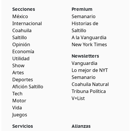
Secciones
Premium
México
Semanario
Internacional
Historias de
Coahuila
Saltillo
Saltillo
A la Vanguardia
Opinión
New York Times
Economía
Newsletters
Utilidad
Vanguardia
Show
Lo mejor de NYT
Artes
Semanario
Deportes
Coahuila Natural
Afición Saltillo
Tribuna Política
Tech
V+List
Motor
Vida
Juegos
Servicios
Alianzas