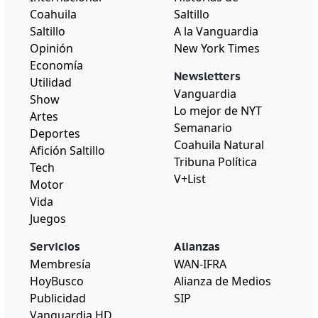
Coahuila
Saltillo
Saltillo
A la Vanguardia
Opinión
New York Times
Economía
Newsletters
Utilidad
Vanguardia
Show
Lo mejor de NYT
Artes
Semanario
Deportes
Coahuila Natural
Afición Saltillo
Tribuna Política
Tech
V+List
Motor
Vida
Juegos
Servicios
Alianzas
Membresía
WAN-IFRA
HoyBusco
Alianza de Medios
Publicidad
SIP
Vanguardia HD