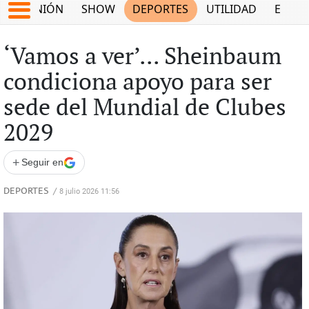
OPINIÓN
SHOW
DEPORTES
UTILIDAD
ECON
‘Vamos a ver’... Sheinbaum
condiciona apoyo para ser
sede del Mundial de Clubes
2029
+
Seguir en
DEPORTES
/
8 julio 2026 11:56