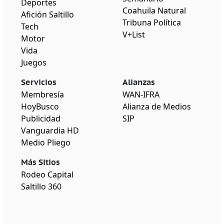
Deportes
Coahuila Natural
Afición Saltillo
Tribuna Política
Tech
V+List
Motor
Vida
Juegos
Servicios
Alianzas
Membresía
WAN-IFRA
HoyBusco
Alianza de Medios
Publicidad
SIP
Vanguardia HD
Medio Pliego
Más Sitios
Rodeo Capital
Saltillo 360