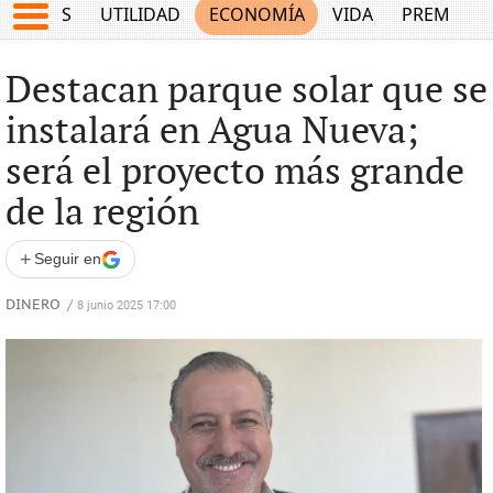
EPORTES
UTILIDAD
ECONOMÍA
VIDA
PREMIUM
Destacan parque solar que se
instalará en Agua Nueva;
será el proyecto más grande
de la región
+
Seguir en
DINERO
/
8 junio 2025 17:00