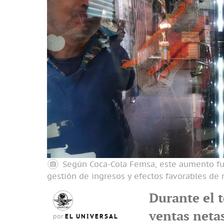
Según Coca-Cola Femsa, este aumento fue
gestión de ingresos y efectos favorables d
Durante el t
ventas neta
EL UNIVERSAL
por