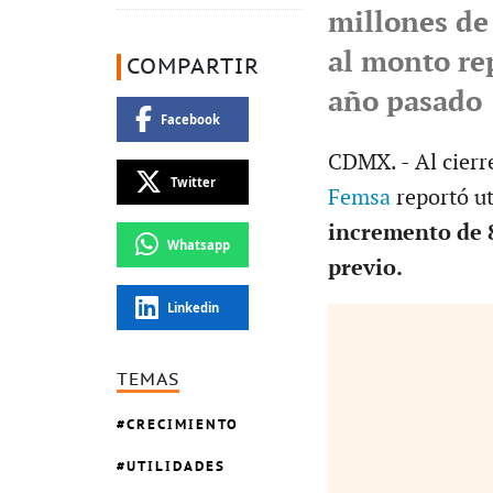
millones de
al monto re
COMPARTIR
año pasado
Facebook
CDMX. - Al cierre
Twitter
Femsa
reportó ut
incremento de 
Whatsapp
previo.
Linkedin
TEMAS
CRECIMIENTO
UTILIDADES