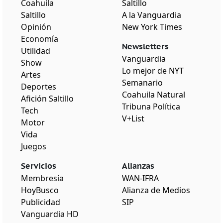
Coahuila
Saltillo
Saltillo
A la Vanguardia
Opinión
New York Times
Economía
Newsletters
Utilidad
Vanguardia
Show
Lo mejor de NYT
Artes
Semanario
Deportes
Coahuila Natural
Afición Saltillo
Tribuna Política
Tech
V+List
Motor
Vida
Juegos
Servicios
Alianzas
Membresía
WAN-IFRA
HoyBusco
Alianza de Medios
Publicidad
SIP
Vanguardia HD