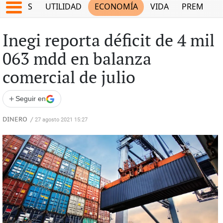
EPORTES
UTILIDAD
ECONOMÍA
VIDA
PREMIUM
Inegi reporta déficit de 4 mil
063 mdd en balanza
comercial de julio
+
Seguir en
DINERO
/
27 agosto 2021 15:27