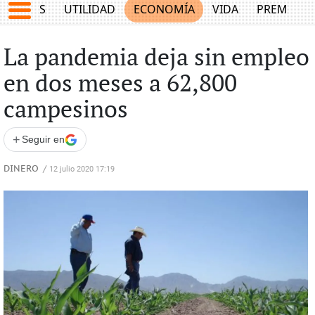
EPORTES
UTILIDAD
ECONOMÍA
VIDA
PREMIUM
La pandemia deja sin empleo
en dos meses a 62,800
campesinos
+
Seguir en
DINERO
/
12 julio 2020 17:19