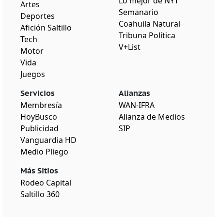
Lo mejor de NYT
Artes
Semanario
Deportes
Coahuila Natural
Afición Saltillo
Tribuna Política
Tech
V+List
Motor
Vida
Juegos
Servicios
Alianzas
Membresía
WAN-IFRA
HoyBusco
Alianza de Medios
Publicidad
SIP
Vanguardia HD
Medio Pliego
Más Sitios
Rodeo Capital
Saltillo 360