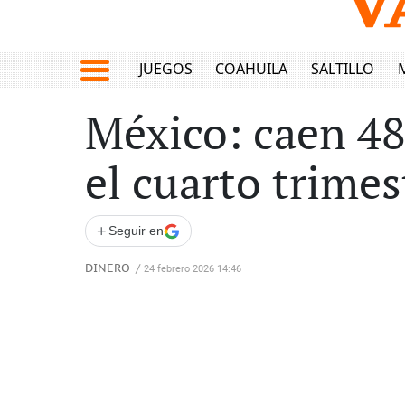
JUEGOS
COAHUILA
SALTILLO
México: caen 48
el cuarto trime
+
Seguir en
DINERO
/
24 febrero 2026 14:46