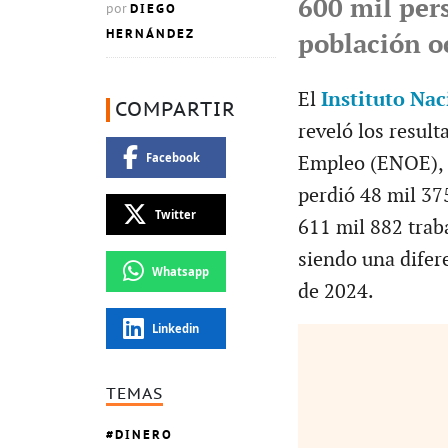
600 mil per
DIEGO
por
HERNÁNDEZ
población o
El
Instituto Nac
COMPARTIR
reveló los resul
Facebook
Empleo (ENOE), 
perdió 48 mil 375
Twitter
611 mil 882 trab
siendo una difer
Whatsapp
de 2024.
Linkedin
TEMAS
DINERO