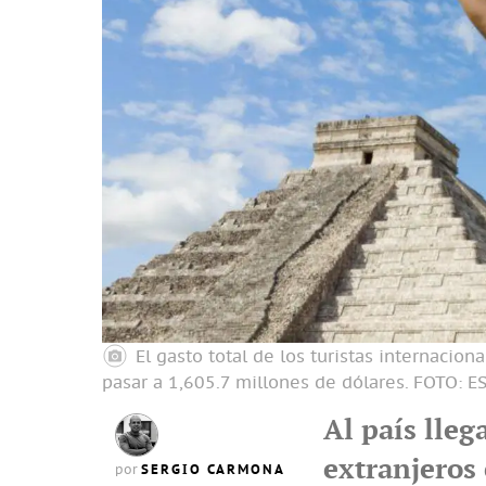
El gasto total de los turistas internacio
pasar a 1,605.7 millones de dólares.
FOTO: E
Al país lleg
extranjeros
SERGIO CARMONA
por