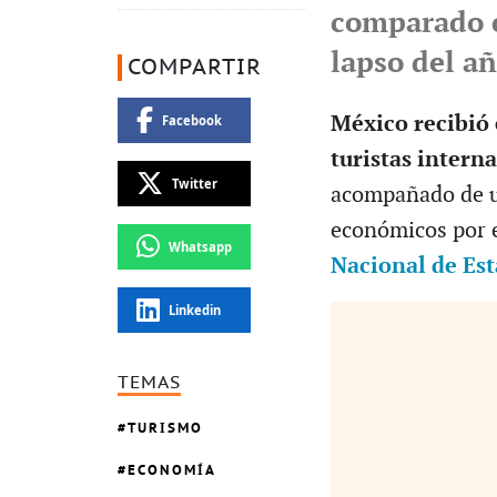
comparado c
lapso del añ
COMPARTIR
México recibió
Facebook
turistas intern
Twitter
acompañado de u
económicos por e
Whatsapp
Nacional de Est
Linkedin
TEMAS
TURISMO
ECONOMÍA