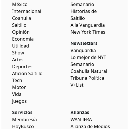
México
Semanario
Internacional
Historias de
Coahuila
Saltillo
Saltillo
A la Vanguardia
Opinión
New York Times
Economía
Newsletters
Utilidad
Vanguardia
Show
Lo mejor de NYT
Artes
Semanario
Deportes
Coahuila Natural
Afición Saltillo
Tribuna Política
Tech
V+List
Motor
Vida
Juegos
Servicios
Alianzas
Membresía
WAN-IFRA
HoyBusco
Alianza de Medios