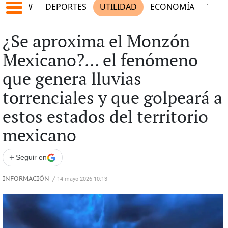
SHOW
DEPORTES
UTILIDAD
ECONOMÍA
VIDA
¿Se aproxima el Monzón
Mexicano?... el fenómeno
que genera lluvias
torrenciales y que golpeará a
estos estados del territorio
mexicano
+
Seguir en
INFORMACIÓN
/
14 mayo 2026 10:13