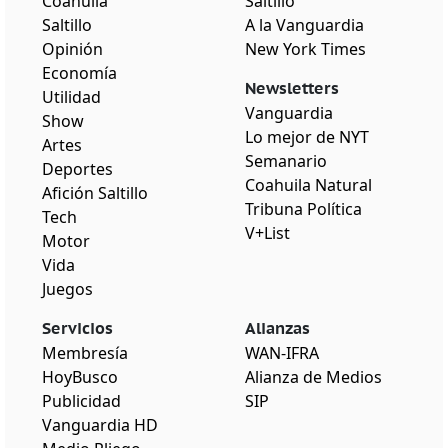
Coahuila
Saltillo
Saltillo
A la Vanguardia
Opinión
New York Times
Economía
Newsletters
Utilidad
Vanguardia
Show
Lo mejor de NYT
Artes
Semanario
Deportes
Coahuila Natural
Afición Saltillo
Tribuna Política
Tech
V+List
Motor
Vida
Juegos
Servicios
Alianzas
Membresía
WAN-IFRA
HoyBusco
Alianza de Medios
Publicidad
SIP
Vanguardia HD