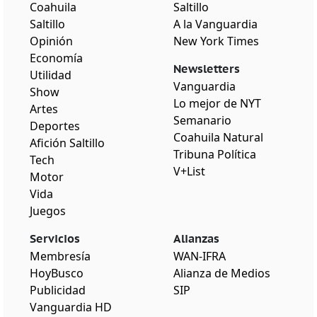
Coahuila
Saltillo
Saltillo
A la Vanguardia
Opinión
New York Times
Economía
Newsletters
Utilidad
Vanguardia
Show
Lo mejor de NYT
Artes
Semanario
Deportes
Coahuila Natural
Afición Saltillo
Tribuna Política
Tech
V+List
Motor
Vida
Juegos
Servicios
Alianzas
Membresía
WAN-IFRA
HoyBusco
Alianza de Medios
Publicidad
SIP
Vanguardia HD