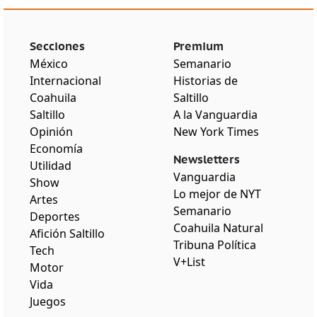
Secciones
Premium
México
Semanario
Internacional
Historias de
Coahuila
Saltillo
Saltillo
A la Vanguardia
Opinión
New York Times
Economía
Newsletters
Utilidad
Vanguardia
Show
Lo mejor de NYT
Artes
Semanario
Deportes
Coahuila Natural
Afición Saltillo
Tribuna Política
Tech
V+List
Motor
Vida
Juegos