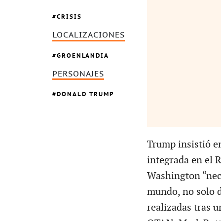
CRISIS
LOCALIZACIONES
GROENLANDIA
PERSONAJES
DONALD TRUMP
Trump insistió e
integrada en el 
Washington “nece
mundo, no solo d
realizadas tras u