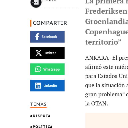
La primera 
por
Frederiksen
Groenlandia
COMPARTIR
Copenhague 
Facebook
territorio”
Twitter
ANKARA- El pres
afirmó este miér
Whatsapp
para Estados Uni
que la situación 
Linkedin
gran problema” q
la OTAN.
TEMAS
DISPUTA
POLÍTICA