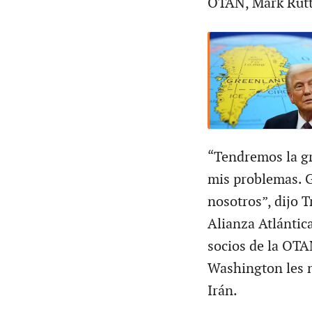
OTAN, Mark Rutt
“Tendremos la gr
mis problemas. 
nosotros”, dijo T
Alianza Atlántic
socios de la OTA
Washington les n
Irán.