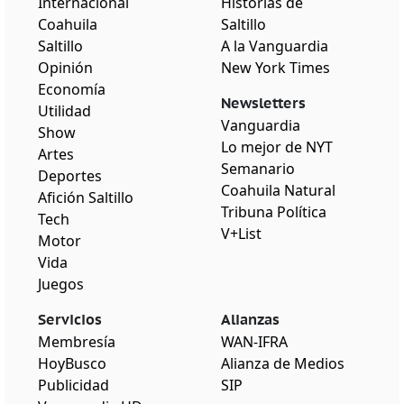
Internacional
Historias de
Coahuila
Saltillo
Saltillo
A la Vanguardia
Opinión
New York Times
Economía
Newsletters
Utilidad
Vanguardia
Show
Lo mejor de NYT
Artes
Semanario
Deportes
Coahuila Natural
Afición Saltillo
Tribuna Política
Tech
V+List
Motor
Vida
Juegos
Servicios
Alianzas
Membresía
WAN-IFRA
HoyBusco
Alianza de Medios
Publicidad
SIP