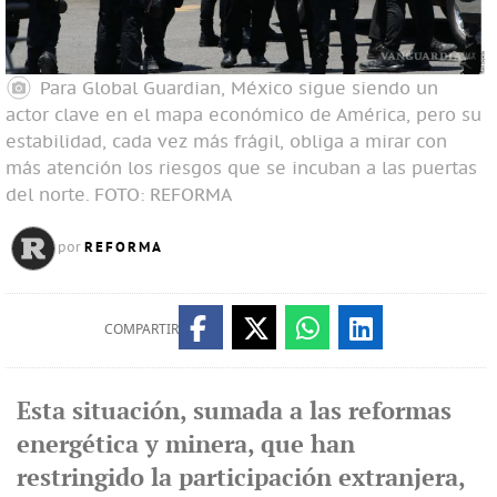
Para Global Guardian, México sigue siendo un
actor clave en el mapa económico de América, pero su
estabilidad, cada vez más frágil, obliga a mirar con
más atención los riesgos que se incuban a las puertas
del norte.
FOTO: REFORMA
REFORMA
por
COMPARTIR
Esta situación, sumada a las reformas
energética y minera, que han
restringido la participación extranjera,