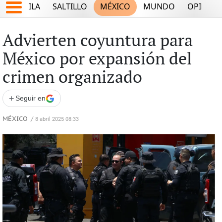
COAHUILA
SALTILLO
MÉXICO
MUNDO
OPINIÓ
Advierten coyuntura para
México por expansión del
crimen organizado
+
Seguir en
MÉXICO
/
8 abril 2025 08:33