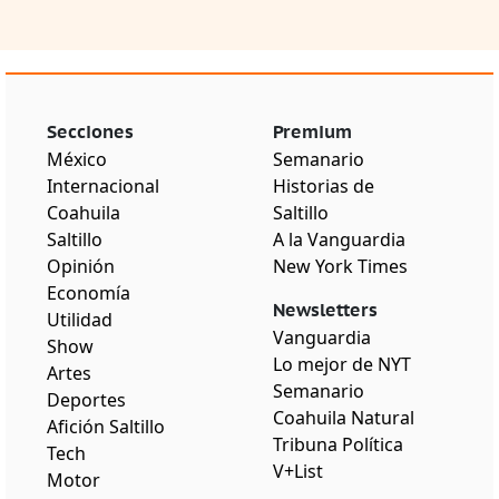
Secciones
Premium
México
Semanario
Internacional
Historias de
Coahuila
Saltillo
Saltillo
A la Vanguardia
Opinión
New York Times
Economía
Newsletters
Utilidad
Vanguardia
Show
Lo mejor de NYT
Artes
Semanario
Deportes
Coahuila Natural
Afición Saltillo
Tribuna Política
Tech
V+List
Motor