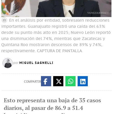
En el análisis por entidad, sobresalen reducciones
importantes. Guanajuato registró una caída del 63%
desde su punto más alto en 2025; Nuevo León reportó
una disminución del 74%, mientras que Zacatecas y
Quintana Roo mostraron descensos de 89% y 74%,
respectivamente.
CAPTURA DE PANTALLA
MIGUEL SAGNELLI
por
COMPARTIR
Esto representa una baja de 35 casos
diarios, al pasar de 86.9 a 51.4