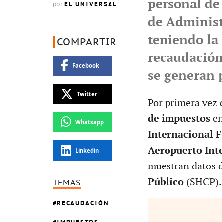
personal de 
EL UNIVERSAL
por
de Administ
teniendo la
COMPARTIR
recaudación
Facebook
se generan 
Twitter
Por primera vez 
de impuestos
en
Whatsapp
Internacional 
Aeropuerto Int
Linkedin
muestran datos 
Público
(SHCP).
TEMAS
RECAUDACIÓN
IMPUESTOS