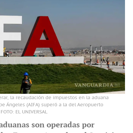
rar, la recaudación de impuestos en la aduana
ipe Ángeles (AIFA) superó a la del Aeropuerto
FOTO: EL UNIVERSAL
aduanas son operadas por