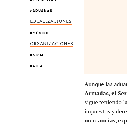
ADUANAS
LOCALIZACIONES
MÉXICO
ORGANIZACIONES
AICM
AIFA
Aunque las aduan
Armadas, el Ser
sigue teniendo l
impuestos y dere
mercancías
, exp