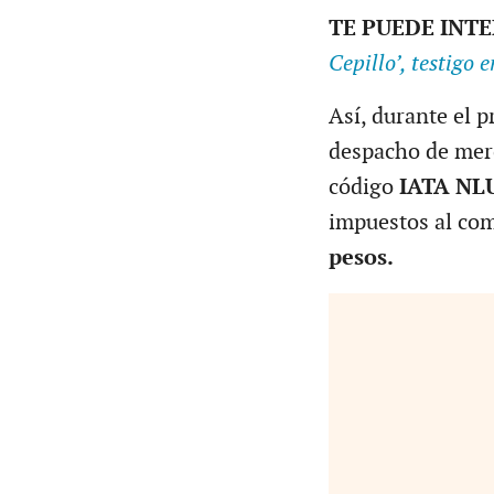
TE PUEDE INT
Cepillo’, testigo 
Así, durante el 
despacho de merc
código
IATA NL
impuestos al com
pesos.