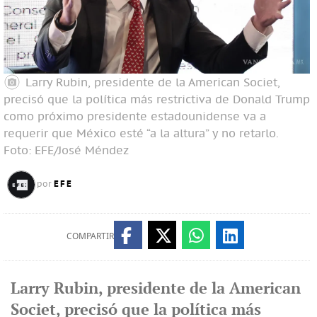
Larry Rubin, presidente de la American Societ,
precisó que la política más restrictiva de Donald Trump
como próximo presidente estadounidense va a
requerir que México esté “a la altura” y no retarlo.
Foto: EFE/José Méndez
EFE
por
COMPARTIR
Larry Rubin, presidente de la American
Societ, precisó que la política más