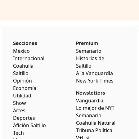
Secciones
Premium
México
Semanario
Internacional
Historias de
Coahuila
Saltillo
Saltillo
A la Vanguardia
Opinión
New York Times
Economía
Newsletters
Utilidad
Vanguardia
Show
Lo mejor de NYT
Artes
Semanario
Deportes
Coahuila Natural
Afición Saltillo
Tribuna Política
Tech
V+List