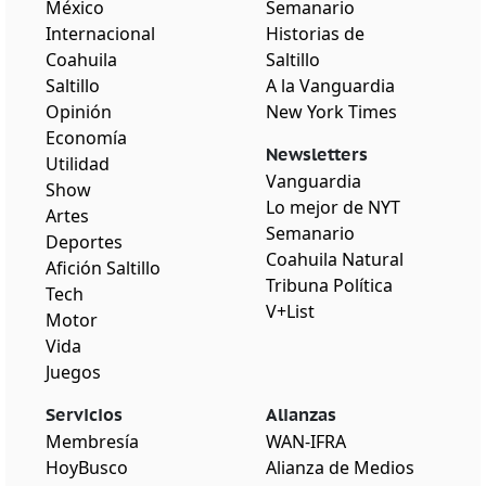
México
Semanario
Internacional
Historias de
Coahuila
Saltillo
Saltillo
A la Vanguardia
Opinión
New York Times
Economía
Newsletters
Utilidad
Vanguardia
Show
Lo mejor de NYT
Artes
Semanario
Deportes
Coahuila Natural
Afición Saltillo
Tribuna Política
Tech
V+List
Motor
Vida
Juegos
Servicios
Alianzas
Membresía
WAN-IFRA
HoyBusco
Alianza de Medios