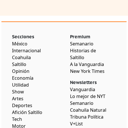
Secciones
Premium
México
Semanario
Internacional
Historias de
Coahuila
Saltillo
Saltillo
A la Vanguardia
Opinión
New York Times
Economía
Newsletters
Utilidad
Vanguardia
Show
Lo mejor de NYT
Artes
Semanario
Deportes
Coahuila Natural
Afición Saltillo
Tribuna Política
Tech
V+List
Motor