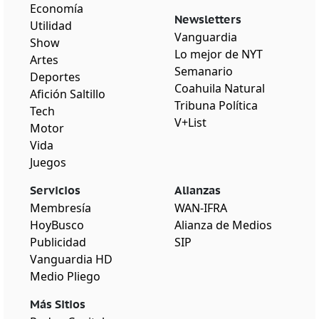
Economía
Newsletters
Utilidad
Vanguardia
Show
Lo mejor de NYT
Artes
Semanario
Deportes
Coahuila Natural
Afición Saltillo
Tribuna Política
Tech
V+List
Motor
Vida
Juegos
Servicios
Alianzas
Membresía
WAN-IFRA
HoyBusco
Alianza de Medios
Publicidad
SIP
Vanguardia HD
Medio Pliego
Más Sitios