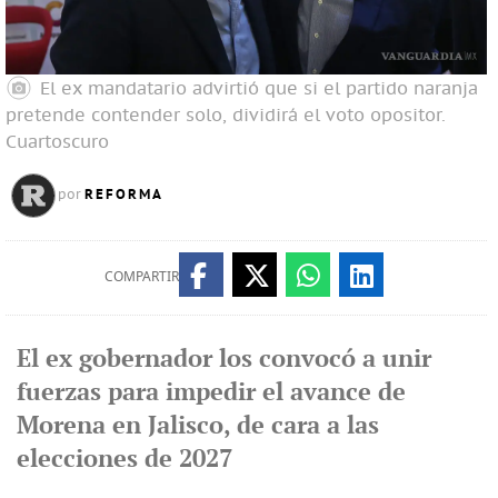
El ex mandatario advirtió que si el partido naranja
pretende contender solo, dividirá el voto opositor.
Cuartoscuro
REFORMA
por
COMPARTIR
El ex gobernador los convocó a unir
fuerzas para impedir el avance de
Morena en Jalisco, de cara a las
elecciones de 2027