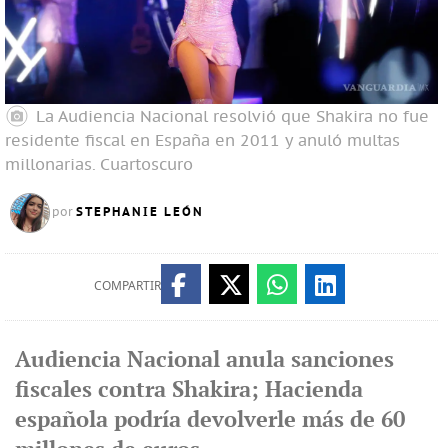
La Audiencia Nacional resolvió que Shakira no fue
residente fiscal en España en 2011 y anuló multas
millonarias.
Cuartoscuro
STEPHANIE LEÓN
por
COMPARTIR
Audiencia Nacional anula sanciones
fiscales contra Shakira; Hacienda
española podría devolverle más de 60