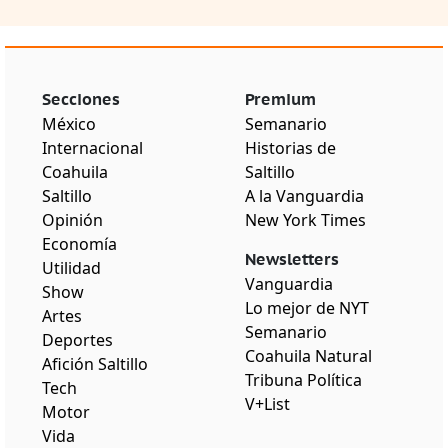
Secciones
Premium
México
Semanario
Internacional
Historias de
Coahuila
Saltillo
Saltillo
A la Vanguardia
Opinión
New York Times
Economía
Newsletters
Utilidad
Vanguardia
Show
Lo mejor de NYT
Artes
Semanario
Deportes
Coahuila Natural
Afición Saltillo
Tribuna Política
Tech
V+List
Motor
Vida