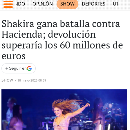
MUNDO
OPINIÓN
SHOW
DEPORTES
UTILID
Shakira gana batalla contra
Hacienda; devolución
superaría los 60 millones de
euros
+
Seguir en
SHOW
/
18 mayo 2026 08:59