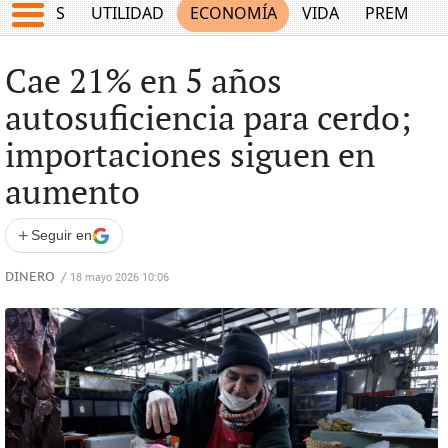
EPORTES
UTILIDAD
ECONOMÍA
VIDA
PREMIUM
Cae 21% en 5 años
autosuficiencia para cerdo;
importaciones siguen en
aumento
+
Seguir en
DINERO
/
18 mayo 2026 10:06