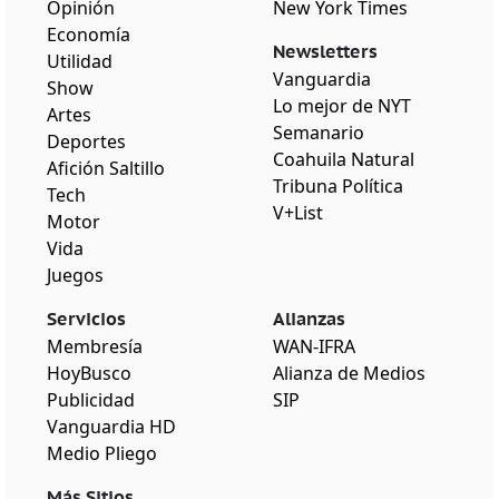
Opinión
New York Times
Economía
Newsletters
Utilidad
Vanguardia
Show
Lo mejor de NYT
Artes
Semanario
Deportes
Coahuila Natural
Afición Saltillo
Tribuna Política
Tech
V+List
Motor
Vida
Juegos
Servicios
Alianzas
Membresía
WAN-IFRA
HoyBusco
Alianza de Medios
Publicidad
SIP
Vanguardia HD
Medio Pliego
Más Sitios