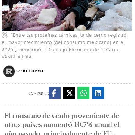
”Entre las proteínas cárnicas, la de cerdo registró
el mayor crecimiento (del consumo mexicano) en el
2025”, mencionó el Consejo Mexicano de la Carne.
VANGUARDIA
REFORMA
por
COMPARTIR
El consumo de cerdo proveniente de
otros países aumentó 10.7% anual el
año pasado, principalmente de EU;