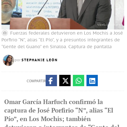
Fuerzas federales detuvieron en Los Mochis a José
Porfirio “N”, alias “El Pío”, y a presuntos integrantes de
“Gente del Guano” en Sinaloa.
Captura de pantalla
STEPHANIE LEÓN
por
COMPARTIR
Omar García Harfuch confirmó la
captura de José Porfirio “N”, alias “El
Pío”, en Los Mochis; también