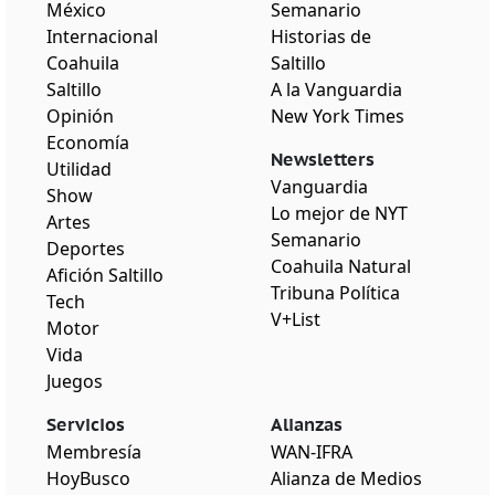
México
Semanario
Internacional
Historias de
Coahuila
Saltillo
Saltillo
A la Vanguardia
Opinión
New York Times
Economía
Newsletters
Utilidad
Vanguardia
Show
Lo mejor de NYT
Artes
Semanario
Deportes
Coahuila Natural
Afición Saltillo
Tribuna Política
Tech
V+List
Motor
Vida
Juegos
Servicios
Alianzas
Membresía
WAN-IFRA
HoyBusco
Alianza de Medios