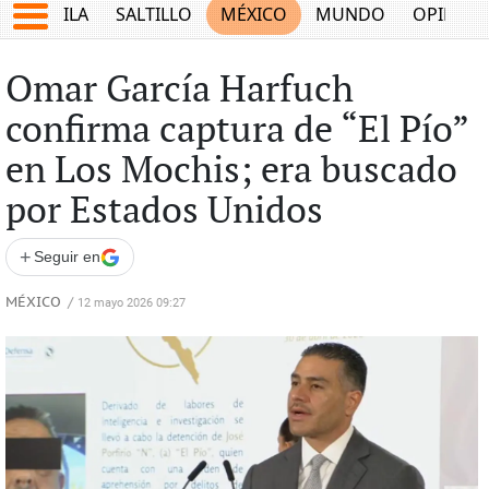
COAHUILA
SALTILLO
MÉXICO
MUNDO
OPINIÓ
Omar García Harfuch
confirma captura de “El Pío”
en Los Mochis; era buscado
por Estados Unidos
+
Seguir en
MÉXICO
/
12 mayo 2026 09:27