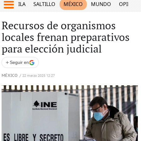
COAHUILA
SALTILLO
MÉXICO
MUNDO
OPINIÓ
Recursos de organismos
locales frenan preparativos
para elección judicial
+
Seguir en
MÉXICO
/
22 marzo 2025 12:27