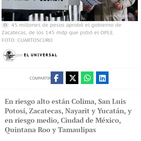
45 millones de pesos aprobó el gobierno de
Zacatecas, de los 145 mdp que pidió el OPLE.
FOTO: CUARTOSCURO
EL UNIVERSAL
por
COMPARTIR
En riesgo alto están Colima, San Luis
Potosí, Zacatecas, Nayarit y Yucatán, y
en riesgo medio, Ciudad de México,
Quintana Roo y Tamaulipas