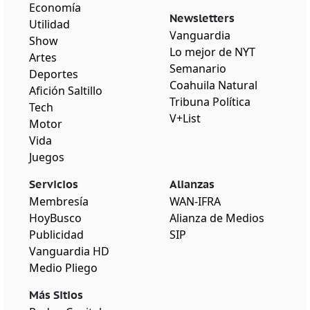
Economía
Newsletters
Utilidad
Vanguardia
Show
Lo mejor de NYT
Artes
Semanario
Deportes
Coahuila Natural
Afición Saltillo
Tribuna Política
Tech
V+List
Motor
Vida
Juegos
Servicios
Alianzas
Membresía
WAN-IFRA
HoyBusco
Alianza de Medios
Publicidad
SIP
Vanguardia HD
Medio Pliego
Más Sitios