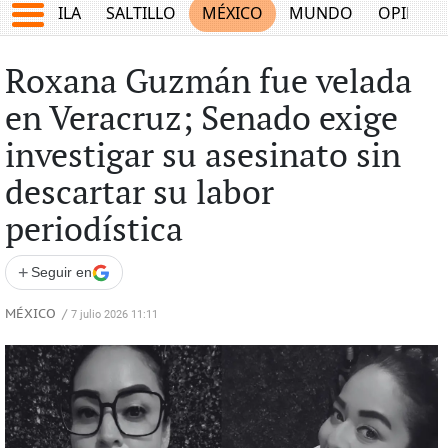
COAHUILA
SALTILLO
MÉXICO
MUNDO
OPINIÓ
Roxana Guzmán fue velada
en Veracruz; Senado exige
investigar su asesinato sin
descartar su labor
periodística
+
Seguir en
MÉXICO
/
7 julio 2026 11:11