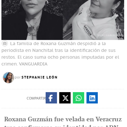
La familia de Roxana Guzmán despidió a la
periodista en Nanchital tras la identificación de sus
restos. El caso suma ocho personas imputadas por el
crimen.
VANGUARDIA
STEPHANIE LEÓN
por
COMPARTIR
Roxana Guzmán fue velada en Veracruz