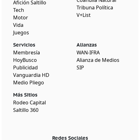
Afición Saltillo
Tribuna Política
Tech
V+List
Motor
Vida
Juegos
Servicios
Alianzas
Membresía
WAN-IFRA
HoyBusco
Alianza de Medios
Publicidad
SIP
Vanguardia HD
Medio Pliego
Más Sitios
Rodeo Capital
Saltillo 360
Redes Sociales