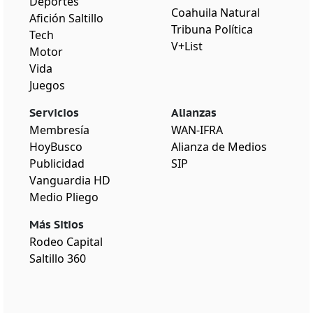
Deportes
Coahuila Natural
Afición Saltillo
Tribuna Política
Tech
V+List
Motor
Vida
Juegos
Servicios
Alianzas
Membresía
WAN-IFRA
HoyBusco
Alianza de Medios
Publicidad
SIP
Vanguardia HD
Medio Pliego
Más Sitios
Rodeo Capital
Saltillo 360