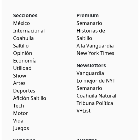
Secciones
Premium
México
Semanario
Internacional
Historias de
Coahuila
Saltillo
Saltillo
A la Vanguardia
Opinión
New York Times
Economía
Newsletters
Utilidad
Vanguardia
Show
Lo mejor de NYT
Artes
Semanario
Deportes
Coahuila Natural
Afición Saltillo
Tribuna Política
Tech
V+List
Motor
Vida
Juegos