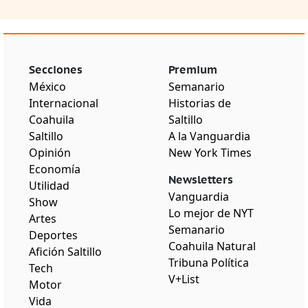
Secciones
Premium
México
Semanario
Internacional
Historias de
Coahuila
Saltillo
Saltillo
A la Vanguardia
Opinión
New York Times
Economía
Newsletters
Utilidad
Vanguardia
Show
Lo mejor de NYT
Artes
Semanario
Deportes
Coahuila Natural
Afición Saltillo
Tribuna Política
Tech
V+List
Motor
Vida