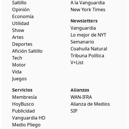
Saltillo
A la Vanguardia
Opinión
New York Times
Economía
Newsletters
Utilidad
Vanguardia
Show
Lo mejor de NYT
Artes
Semanario
Deportes
Coahuila Natural
Afición Saltillo
Tribuna Política
Tech
V+List
Motor
Vida
Juegos
Servicios
Alianzas
Membresía
WAN-IFRA
HoyBusco
Alianza de Medios
Publicidad
SIP
Vanguardia HD
Medio Pliego