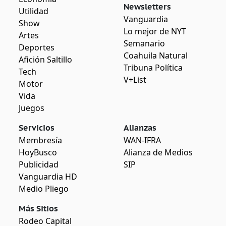
Newsletters
Utilidad
Vanguardia
Show
Lo mejor de NYT
Artes
Semanario
Deportes
Coahuila Natural
Afición Saltillo
Tribuna Política
Tech
V+List
Motor
Vida
Juegos
Servicios
Alianzas
Membresía
WAN-IFRA
HoyBusco
Alianza de Medios
Publicidad
SIP
Vanguardia HD
Medio Pliego
Más Sitios
Rodeo Capital