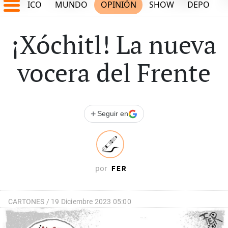
MÉXICO
MUNDO
OPINIÓN
SHOW
DEPORTE
¡Xóchitl! La nueva
vocera del Frente
+
Seguir en
FER
por
CARTONES /
19 Diciembre 2023 05:00