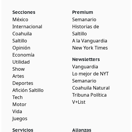
Secciones
Premium
México
Semanario
Internacional
Historias de
Coahuila
Saltillo
Saltillo
A la Vanguardia
Opinión
New York Times
Economía
Newsletters
Utilidad
Vanguardia
Show
Lo mejor de NYT
Artes
Semanario
Deportes
Coahuila Natural
Afición Saltillo
Tribuna Política
Tech
V+List
Motor
Vida
Juegos
Servicios
Alianzas