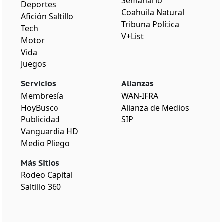
Semanario
Deportes
Coahuila Natural
Afición Saltillo
Tribuna Política
Tech
V+List
Motor
Vida
Juegos
Servicios
Alianzas
Membresía
WAN-IFRA
HoyBusco
Alianza de Medios
Publicidad
SIP
Vanguardia HD
Medio Pliego
Más Sitios
Rodeo Capital
Saltillo 360