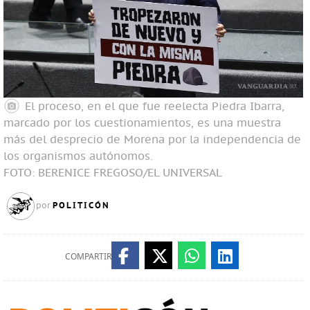
El proceso, en el que fue reelecta Piedra Ibarra,
marcado por los cuestionamientos, es una muestra
más del desprecio de Morena por la independencia de
los organismos autónomos.
FOTO: BERENICE FREGOSO/EL UNIVERSAL
POLITICÓN
por
COMPARTIR