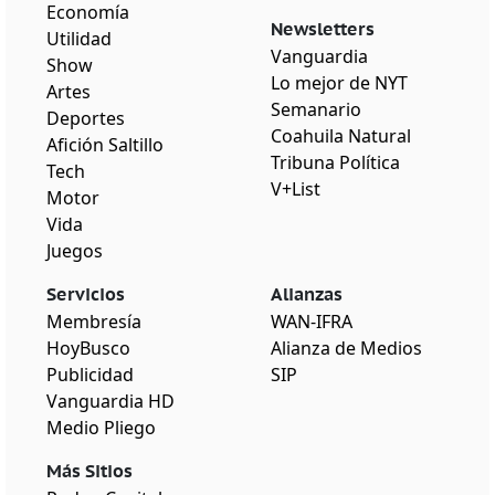
Economía
Newsletters
Utilidad
Vanguardia
Show
Lo mejor de NYT
Artes
Semanario
Deportes
Coahuila Natural
Afición Saltillo
Tribuna Política
Tech
V+List
Motor
Vida
Juegos
Servicios
Alianzas
Membresía
WAN-IFRA
HoyBusco
Alianza de Medios
Publicidad
SIP
Vanguardia HD
Medio Pliego
Más Sitios