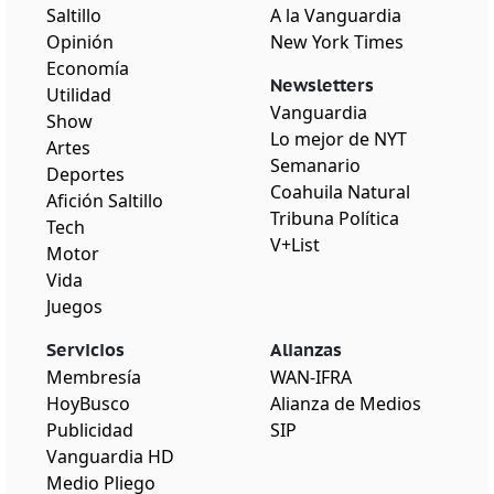
Saltillo
A la Vanguardia
Opinión
New York Times
Economía
Newsletters
Utilidad
Vanguardia
Show
Lo mejor de NYT
Artes
Semanario
Deportes
Coahuila Natural
Afición Saltillo
Tribuna Política
Tech
V+List
Motor
Vida
Juegos
Servicios
Alianzas
Membresía
WAN-IFRA
HoyBusco
Alianza de Medios
Publicidad
SIP
Vanguardia HD
Medio Pliego