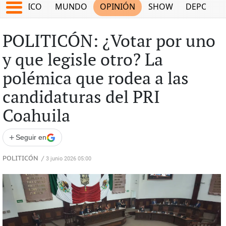
MÉXICO
MUNDO
OPINIÓN
SHOW
DEPORTE
POLITICÓN: ¿Votar por uno
y que legisle otro? La
polémica que rodea a las
candidaturas del PRI
Coahuila
+
Seguir en
POLITICÓN
/
3 junio 2026 05:00